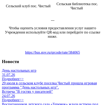
Сельская библиотека пос.
Сельский клуб пос. Чистый
Чистый
---
Чтобы оценить условия предоставления услуг нашего
Учреждения используйте QR-код или перейдите по ссылке
ниже.
https://bus.gov.ru/qrcode/rate/384065
Новости
День настольных игр
31.07.26
Подробнее>>
29 июля в сельском клубе поселка Чистый прошла игровая
программа "День настольных игр".
Встреча "В гостях у писателей"
24.07.26
Подробнее>>
Воспитанников детского сада «Теремок» ждала встреча под