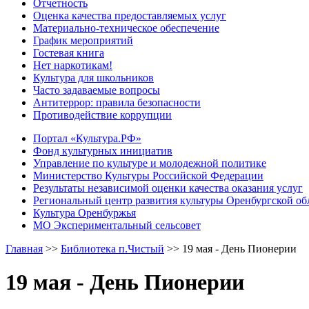
Отчетность
Оценка качества предоставляемых услуг
Материально-техническое обеспечение
График мероприятий
Гостевая книга
Нет наркотикам!
Культура для школьников
Часто задаваемые вопросы
Антитеррор: правила безопасности
Противодействие коррупции
Портал «Культура.РФ»
Фонд культурных инициатив
Управление по культуре и молодежной политике
Министерство Культуры Российской Федерации
Результаты независимой оценки качества оказания услуг
Региональный центр развития культуры Оренбургской об
Культура Оренбуржья
МО Экспериментальный сельсовет
Главная
>>
Библиотека п.Чистый
>>
19 мая - День Пионерии
19 мая - День Пионерии