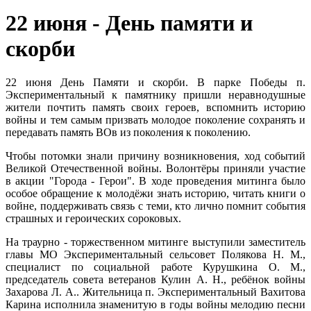
22 июня - День памяти и
скорби
22 июня День Памяти и скорби. В парке Победы п.
Экспериментальный к памятнику пришли неравнодушные
жители почтить память своих героев, вспомнить историю
войны и тем самым призвать молодое поколение сохранять и
передавать память ВОв из поколения к поколению.
Чтобы потомки знали причину возникновения, ход событий
Великой Отечественной войны. Волонтёры приняли участие
в акции "Города - Герои". В ходе проведения митинга было
особое обращение к молодёжи знать историю, читать книги о
войне, поддерживать связь с теми, кто лично помнит события
страшных и героических сороковых.
На траурно - торжественном митинге выступили заместитель
главы МО Экспериментальный сельсовет Полякова Н. М.,
специалист по социальной работе Курушкина О. М.,
председатель совета ветеранов Кулин А. Н., ребёнок войны
Захарова Л. А.. Жительница п. Экспериментальный Вахитова
Карина исполнила знаменитую в годы войны мелодию песни