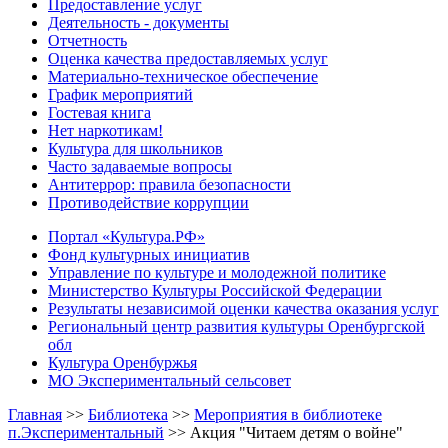
Предоставление услуг
Деятельность - документы
Отчетность
Оценка качества предоставляемых услуг
Материально-техническое обеспечение
График мероприятий
Гостевая книга
Нет наркотикам!
Культура для школьников
Часто задаваемые вопросы
Антитеррор: правила безопасности
Противодействие коррупции
Портал «Культура.РФ»
Фонд культурных инициатив
Управление по культуре и молодежной политике
Министерство Культуры Российской Федерации
Результаты независимой оценки качества оказания услуг
Региональный центр развития культуры Оренбургской
обл
Культура Оренбуржья
МО Экспериментальный сельсовет
Главная
>>
Библиотека
>>
Мероприятия в библиотеке
п.Экспериментальный
>>
Акция "Читаем детям о войне"