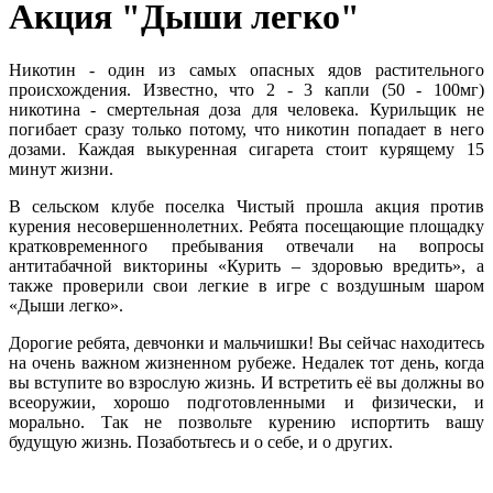
Акция "Дыши легко"
Никотин - один из самых опасных ядов растительного
происхождения. Известно, что 2 - 3 капли (50 - 100мг)
никотина - смертельная доза для человека. Курильщик не
погибает сразу только потому, что никотин попадает в него
дозами. Каждая выкуренная сигарета стоит курящему 15
минут жизни.
В сельском клубе поселка Чистый прошла акция против
курения несовершеннолетних. Ребята посещающие площадку
кратковременного пребывания отвечали на вопросы
антитабачной викторины «Курить – здоровью вредить», а
также проверили свои легкие в игре с воздушным шаром
«Дыши легко».
Дорогие ребята, девчонки и мальчишки! Вы сейчас находитесь
на очень важном жизненном рубеже. Недалек тот день, когда
вы вступите во взрослую жизнь. И встретить её вы должны во
всеоружии, хорошо подготовленными и физически, и
морально. Так не позвольте курению испортить вашу
будущую жизнь. Позаботьтесь и о себе, и о других.