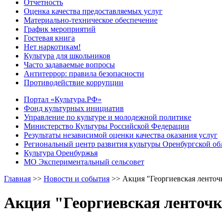
Отчетность
Оценка качества предоставляемых услуг
Материально-техническое обеспечение
График мероприятий
Гостевая книга
Нет наркотикам!
Культура для школьников
Часто задаваемые вопросы
Антитеррор: правила безопасности
Противодействие коррупции
Портал «Культура.РФ»
Фонд культурных инициатив
Управление по культуре и молодежной политике
Министерство Культуры Российской Федерации
Результаты независимой оценки качества оказания услуг
Региональный центр развития культуры Оренбургской об
Культура Оренбуржья
МО Экспериментальный сельсовет
Главная
>>
Новости и события
>>
Акция "Георгиевская ленточ
Акция "Георгиевская ленточ