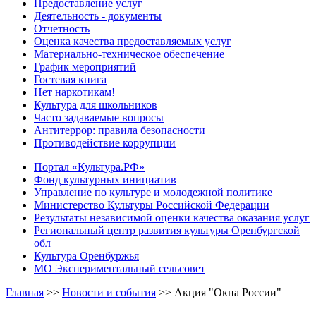
Предоставление услуг
Деятельность - документы
Отчетность
Оценка качества предоставляемых услуг
Материально-техническое обеспечение
График мероприятий
Гостевая книга
Нет наркотикам!
Культура для школьников
Часто задаваемые вопросы
Антитеррор: правила безопасности
Противодействие коррупции
Портал «Культура.РФ»
Фонд культурных инициатив
Управление по культуре и молодежной политике
Министерство Культуры Российской Федерации
Результаты независимой оценки качества оказания услуг
Региональный центр развития культуры Оренбургской
обл
Культура Оренбуржья
МО Экспериментальный сельсовет
Главная
>>
Новости и события
>>
Акция "Окна России"