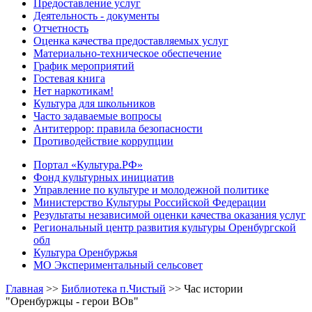
Предоставление услуг
Деятельность - документы
Отчетность
Оценка качества предоставляемых услуг
Материально-техническое обеспечение
График мероприятий
Гостевая книга
Нет наркотикам!
Культура для школьников
Часто задаваемые вопросы
Антитеррор: правила безопасности
Противодействие коррупции
Портал «Культура.РФ»
Фонд культурных инициатив
Управление по культуре и молодежной политике
Министерство Культуры Российской Федерации
Результаты независимой оценки качества оказания услуг
Региональный центр развития культуры Оренбургской
обл
Культура Оренбуржья
МО Экспериментальный сельсовет
Главная
>>
Библиотека п.Чистый
>>
Час истории
"Оренбуржцы - герои ВОв"