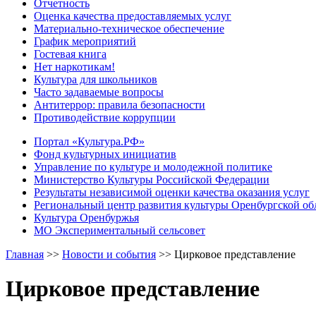
Отчетность
Оценка качества предоставляемых услуг
Материально-техническое обеспечение
График мероприятий
Гостевая книга
Нет наркотикам!
Культура для школьников
Часто задаваемые вопросы
Антитеррор: правила безопасности
Противодействие коррупции
Портал «Культура.РФ»
Фонд культурных инициатив
Управление по культуре и молодежной политике
Министерство Культуры Российской Федерации
Результаты независимой оценки качества оказания услуг
Региональный центр развития культуры Оренбургской об
Культура Оренбуржья
МО Экспериментальный сельсовет
Главная
>>
Новости и события
>>
Цирковое представление
Цирковое представление