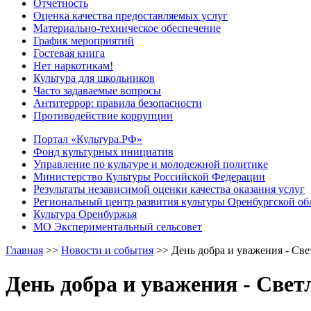
Отчетность
Оценка качества предоставляемых услуг
Материально-техническое обеспечение
График мероприятий
Гостевая книга
Нет наркотикам!
Культура для школьников
Часто задаваемые вопросы
Антитеррор: правила безопасности
Противодействие коррупции
Портал «Культура.РФ»
Фонд культурных инициатив
Управление по культуре и молодежной политике
Министерство Культуры Российской Федерации
Результаты независимой оценки качества оказания услуг
Региональный центр развития культуры Оренбургской об
Культура Оренбуржья
МО Экспериментальный сельсовет
Главная
>>
Новости и события
>>
День добра и уважения - Све
День добра и уважения - Свет