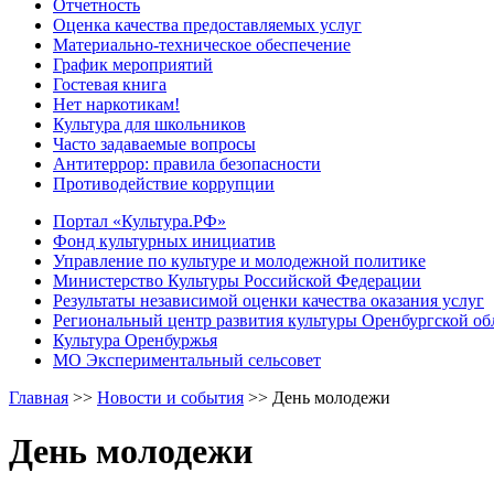
Отчетность
Оценка качества предоставляемых услуг
Материально-техническое обеспечение
График мероприятий
Гостевая книга
Нет наркотикам!
Культура для школьников
Часто задаваемые вопросы
Антитеррор: правила безопасности
Противодействие коррупции
Портал «Культура.РФ»
Фонд культурных инициатив
Управление по культуре и молодежной политике
Министерство Культуры Российской Федерации
Результаты независимой оценки качества оказания услуг
Региональный центр развития культуры Оренбургской об
Культура Оренбуржья
МО Экспериментальный сельсовет
Главная
>>
Новости и события
>>
День молодежи
День молодежи