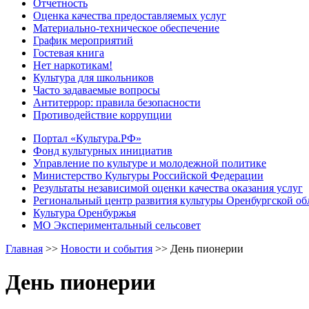
Отчетность
Оценка качества предоставляемых услуг
Материально-техническое обеспечение
График мероприятий
Гостевая книга
Нет наркотикам!
Культура для школьников
Часто задаваемые вопросы
Антитеррор: правила безопасности
Противодействие коррупции
Портал «Культура.РФ»
Фонд культурных инициатив
Управление по культуре и молодежной политике
Министерство Культуры Российской Федерации
Результаты независимой оценки качества оказания услуг
Региональный центр развития культуры Оренбургской об
Культура Оренбуржья
МО Экспериментальный сельсовет
Главная
>>
Новости и события
>>
День пионерии
День пионерии