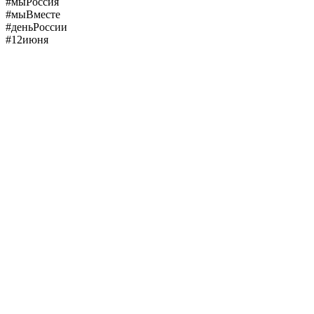
#мыРоссия
#мыВместе
#деньРоссии
#12июня