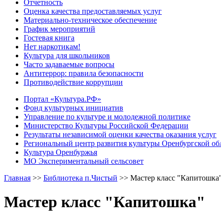
Отчетность
Оценка качества предоставляемых услуг
Материально-техническое обеспечение
График мероприятий
Гостевая книга
Нет наркотикам!
Культура для школьников
Часто задаваемые вопросы
Антитеррор: правила безопасности
Противодействие коррупции
Портал «Культура.РФ»
Фонд культурных инициатив
Управление по культуре и молодежной политике
Министерство Культуры Российской Федерации
Результаты независимой оценки качества оказания услуг
Региональный центр развития культуры Оренбургской об
Культура Оренбуржья
МО Экспериментальный сельсовет
Главная
>>
Библиотека п.Чистый
>>
Мастер класс "Капитошка
Мастер класс "Капитошка"