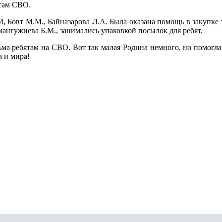
там СВО.
, Бовт М.М., Байназарова Л.А. Была оказана помощь в закупке
ангужиева Б.М., занимались упаковкой посылок для ребят.
ьма ребятам на СВО. Вот так малая Родина немного, но помог
а и мира!