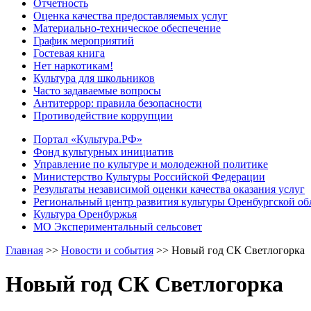
Отчетность
Оценка качества предоставляемых услуг
Материально-техническое обеспечение
График мероприятий
Гостевая книга
Нет наркотикам!
Культура для школьников
Часто задаваемые вопросы
Антитеррор: правила безопасности
Противодействие коррупции
Портал «Культура.РФ»
Фонд культурных инициатив
Управление по культуре и молодежной политике
Министерство Культуры Российской Федерации
Результаты независимой оценки качества оказания услуг
Региональный центр развития культуры Оренбургской об
Культура Оренбуржья
МО Экспериментальный сельсовет
Главная
>>
Новости и события
>>
Новый год СК Светлогорка
Новый год СК Светлогорка