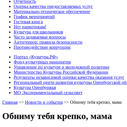
Отчетность
Оценка качества предоставляемых услуг
Материально-техническое обеспечение
График мероприятий
Гостевая книга
Нет наркотикам!
Культура для школьников
Часто задаваемые вопросы
Антитеррор: правила безопасности
Противодействие коррупции
Портал «Культура.РФ»
Фонд культурных инициатив
Управление по культуре и молодежной политике
Министерство Культуры Российской Федерации
Результаты независимой оценки качества оказания услуг
Региональный центр развития культуры Оренбургской об
Культура Оренбуржья
МО Экспериментальный сельсовет
Главная
>>
Новости и события
>>
Обниму тебя крепко, мама
Обниму тебя крепко, мама