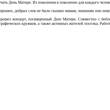
чать День Матери. Из поколения в поколение для каждого челов
хороших, добрых слов не было сказано мамам, лишними они никог
а прошел концерт, посвященный Дню Матери. Совместно с библи
рафических кружков, а также активных жителей поселка. Работн