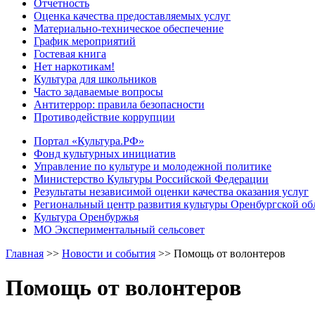
Отчетность
Оценка качества предоставляемых услуг
Материально-техническое обеспечение
График мероприятий
Гостевая книга
Нет наркотикам!
Культура для школьников
Часто задаваемые вопросы
Антитеррор: правила безопасности
Противодействие коррупции
Портал «Культура.РФ»
Фонд культурных инициатив
Управление по культуре и молодежной политике
Министерство Культуры Российской Федерации
Результаты независимой оценки качества оказания услуг
Региональный центр развития культуры Оренбургской об
Культура Оренбуржья
МО Экспериментальный сельсовет
Главная
>>
Новости и события
>>
Помощь от волонтеров
Помощь от волонтеров