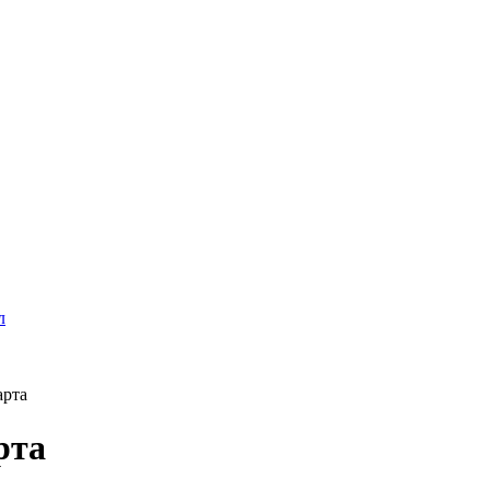
л
арта
рта