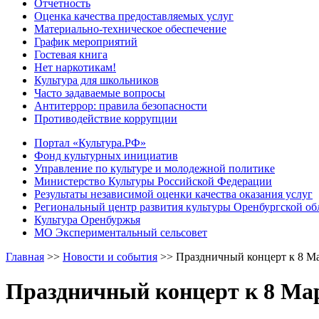
Отчетность
Оценка качества предоставляемых услуг
Материально-техническое обеспечение
График мероприятий
Гостевая книга
Нет наркотикам!
Культура для школьников
Часто задаваемые вопросы
Антитеррор: правила безопасности
Противодействие коррупции
Портал «Культура.РФ»
Фонд культурных инициатив
Управление по культуре и молодежной политике
Министерство Культуры Российской Федерации
Результаты независимой оценки качества оказания услуг
Региональный центр развития культуры Оренбургской об
Культура Оренбуржья
МО Экспериментальный сельсовет
Главная
>>
Новости и события
>>
Праздничный концерт к 8 М
Праздничный концерт к 8 Ма