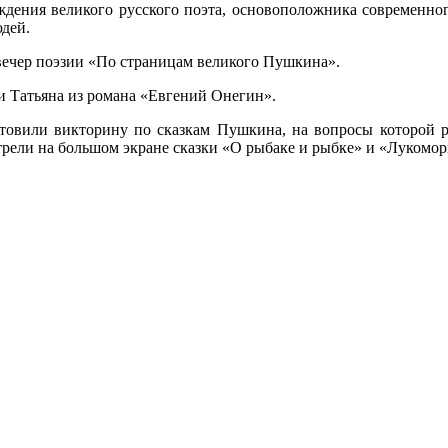
дения великого русского поэта, основоположника современног
юдей.
вечер поэзии «По страницам великого Пушкина».
и Татьяна из романа «Евгений Онегин».
отовили викторину по сказкам Пушкина, на вопросы которой ре
рели на большом экране сказки «О рыбаке и рыбке» и «Лукомор