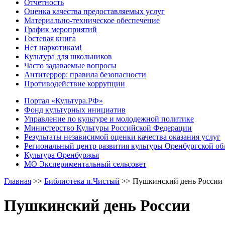
Отчетность
Оценка качества предоставляемых услуг
Материально-техническое обеспечение
График мероприятий
Гостевая книга
Нет наркотикам!
Культура для школьников
Часто задаваемые вопросы
Антитеррор: правила безопасности
Противодействие коррупции
Портал «Культура.РФ»
Фонд культурных инициатив
Управление по культуре и молодежной политике
Министерство Культуры Российской Федерации
Результаты независимой оценки качества оказания услуг
Региональный центр развития культуры Оренбургской об
Культура Оренбуржья
МО Экспериментальный сельсовет
Главная
>>
Библиотека п.Чистый
>>
Пушкинский день России
Пушкинский день России