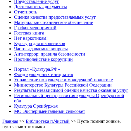
Предоставление услуг
Деятельность - документы
Отчетность
Оценка качества предоставляемых услуг
Материально-техническое обеспечение
График мероприятий
Гостевая книга
Нет наркотикам!
Культура для школьников
Часто задаваемые вопросы
Антитеррор: правила безопасности
Противодействие коррупции
Портал «Культура.РФ»
Фонд культурных инициатив
Управление по культуре и молодежной политике
Министерство Культуры Российской Федерации
Результаты независимой оценки качества оказания услуг
Региональный центр развития культуры Оренбургской
обл
Культура Оренбуржья
МО Экспериментальный сельсовет
Главная
>>
Библиотека п.Чистый
>>
Пусть помнят живые,
пусть знают потомки