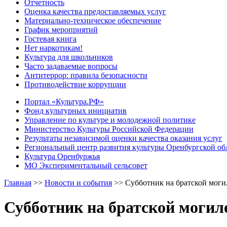
Отчетность
Оценка качества предоставляемых услуг
Материально-техническое обеспечение
График мероприятий
Гостевая книга
Нет наркотикам!
Культура для школьников
Часто задаваемые вопросы
Антитеррор: правила безопасности
Противодействие коррупции
Портал «Культура.РФ»
Фонд культурных инициатив
Управление по культуре и молодежной политике
Министерство Культуры Российской Федерации
Результаты независимой оценки качества оказания услуг
Региональный центр развития культуры Оренбургской об
Культура Оренбуржья
МО Экспериментальный сельсовет
Главная
>>
Новости и события
>>
Субботник на братской моги
Субботник на братской могил