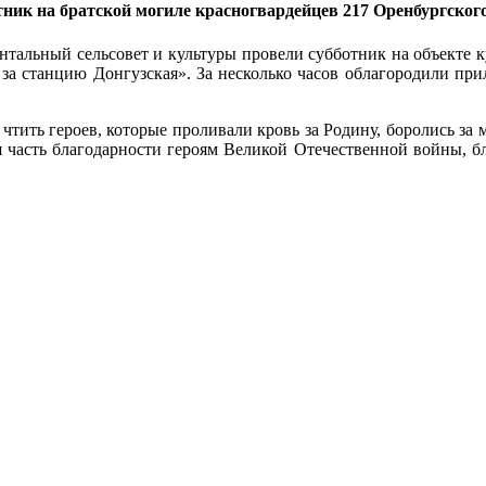
ник на братской могиле красногвардейцев 217 Оренбургског
тальный сельсовет и культуры провели субботник на объекте ку
 за станцию Донгузская». За несколько часов облагородили п
чтить героев, которые проливали кровь за Родину, боролись за 
ая часть благодарности героям Великой Отечественной войны, б