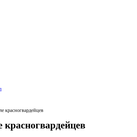
л
ле красногвардейцев
е красногвардейцев