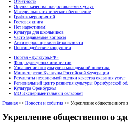
Отчетность
Оценка качества предоставляемых услуг
Материально-техническое обеспечение
График мероприятий
Гостевая книга
Нет наркотикам!
Культура для школьников
Часто задаваемые вопросы
Антитеррор: правила безопасности
Противодействие коррупции
Портал «Культура.РФ»
Фонд культурных инициатив
Управление по культуре и молодежной политике
Министерство Культуры Российской Федерации
Результаты независимой оценки качества оказания услуг
Региональный центр развития культуры Оренбургской об
Культура Оренбуржья
МО Экспериментальный сельсовет
Главная
>>
Новости и события
>>
Укрепление общественного з
Укрепление общественного зд