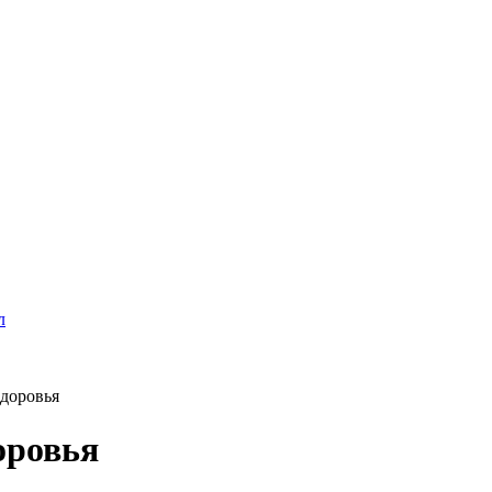
л
доровья
оровья