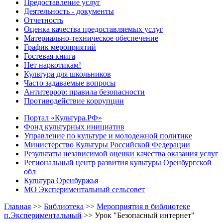
Предоставление услуг
Деятельность - документы
Отчетность
Оценка качества предоставляемых услуг
Материально-техническое обеспечение
График мероприятий
Гостевая книга
Нет наркотикам!
Культура для школьников
Часто задаваемые вопросы
Антитеррор: правила безопасности
Противодействие коррупции
Портал «Культура.РФ»
Фонд культурных инициатив
Управление по культуре и молодежной политике
Министерство Культуры Российской Федерации
Результаты независимой оценки качества оказания услуг
Региональный центр развития культуры Оренбургской
обл
Культура Оренбуржья
МО Экспериментальный сельсовет
Главная
>>
Библиотека
>>
Мероприятия в библиотеке
п.Экспериментальный
>>
Урок "Безопасный интернет"