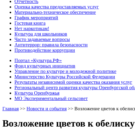
Отчетность
Оценка качества предоставляемых услуг
Материально-техническое обеспечение
График мероприятий
Гостевая книга
Нет наркотикам!
Культура для школьников
Часто задаваемые вопросы
Антитеррор: правила безопасности
Противодействие коррупции
Портал «Культура.РФ»
Фонд культурных инициатив
Управление по культуре и молодежной политике
Министерство Культуры Российской Федерации
Результаты независимой оценки качества оказания услуг
Региональный центр развития культуры Оренбургской об
Культура Оренбуржья
МО Экспериментальный сельсовет
Главная
>>
Новости и события
>>
Возложение цветов к обелис
Возложение цветов к обелиску