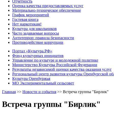
Отчетность
Оценка качества предоставляемых услуг
Материально-техническое обеспечение
График мероприятий
Гостевая книга
Нет наркотикам!
Культура для школьников
Часто задаваемые вопросы
Антитеррор: правила безопасности
Противодействие коррупции
Портал «Культура.РФ»
Фонд культурных инициатив
Управление по культуре и молодежной политике
Министерство Культуры Российской Федерации
Результаты независимой оценки качества оказания услуг
Региональный центр развития культуры Оренбургской об
Культура Оренбуржья
МО Экспериментальный сельсовет
Главная
>>
Новости и события
>>
Встреча группы "Бирлик"
Встреча группы "Бирлик"